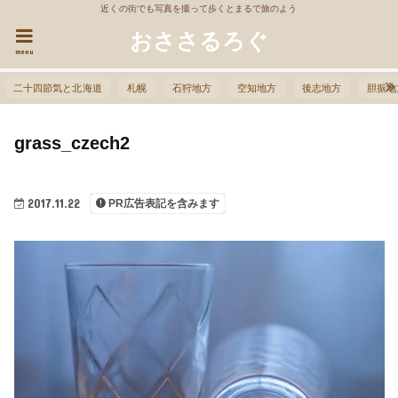
近くの街でも写真を撮って歩くとまるで旅のよう
おささるろぐ
menu
二十四節気と北海道
札幌
石狩地方
空知地方
後志地方
胆振地
grass_czech2
2017.11.22
PR広告表記を含みます