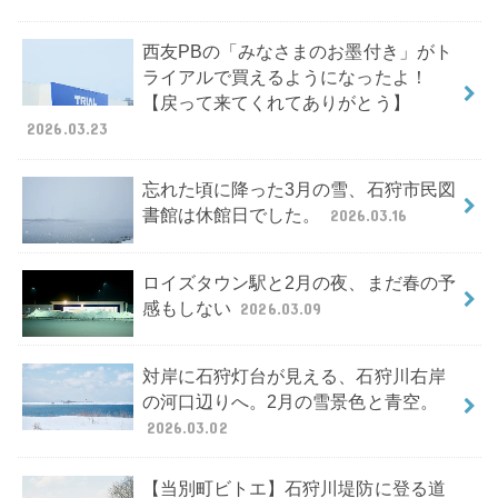
西友PBの「みなさまのお墨付き」がト
ライアルで買えるようになったよ！
【戻って来てくれてありがとう】
2026.03.23
忘れた頃に降った3月の雪、石狩市民図
書館は休館日でした。
2026.03.16
ロイズタウン駅と2月の夜、まだ春の予
感もしない
2026.03.09
対岸に石狩灯台が見える、石狩川右岸
の河口辺りへ。2月の雪景色と青空。
2026.03.02
【当別町ビトエ】石狩川堤防に登る道