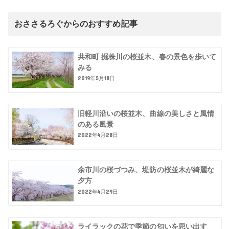
おささるろぐからのおすすめ記事
共和町 掘株川の桜並木、春の景色を歩いて
みる
2019年5月18日
旧軽川沿いの桜並木、曲線の美しさと風情
のある風景
2022年4月28日
余市川の桜づつみ、堤防の桜並木が綺麗な
夕方
2022年4月29日
ライラックの花で季節の匂いを思い出す