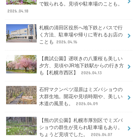
で観られる。見頃や駐車場のことも。
2026.04.18
札幌の清田区役所へ地下鉄とバスで行
く方法、駐車場や帰りに寄れるお店の
ことも
2026.04.16
【農試公園】遅咲きの八重桜も美しい
夕方、見頃やJR地下鉄駅からの行き方
も【札幌市西区】
2026.04.13
石狩マクンベツ湿原はミズバショウの
大群生地。開花や見頃時期や、美しい
木道の風景も。
2026.04.09
【熊の沢公園】札幌市厚別区でミズバ
ショウの群生が見られ駐車場もあり。
ちょうど見頃でした。
2026.04.07