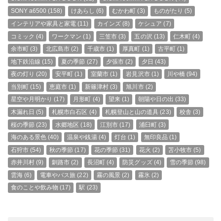
SONY a6500
(158)
けあらし
(6)
むかわ町
(3)
ものがたり
(5)
インテリアや家具と家電
(11)
カインズ
(8)
ケシュア
(7)
コミック
(4)
ワークマン
(1)
三笠市
(3)
五の沢
(13)
仁木町
(4)
余市町
(3)
北広島市
(2)
千歳市
(1)
厚真町
(1)
古平町
(1)
地下鉄沿線
(15)
夏の季節
(27)
夕張市
(2)
夕日
(43)
夜の灯り
(20)
安平町
(1)
室蘭市
(1)
岩見沢市
(1)
川や橋
(94)
当別町
(15)
恵庭市
(1)
新篠津村
(3)
旭川市
(2)
星空や月明かり
(17)
月形町
(4)
望来
(1)
朝陽や日の出
(33)
木漏れ日
(5)
札幌市白石区
(4)
札幌登山と山の道具
(23)
校舎
(3)
桜の季節
(23)
水郷地区
(18)
江別市
(17)
浦臼町
(3)
海のある景色
(40)
温泉や銭湯
(4)
灯台
(1)
無印良品
(1)
石狩市
(54)
秋の季節
(17)
花の季節
(31)
花火
(2)
苫小牧市
(5)
赤井川村
(9)
釧路市
(2)
長沼町
(4)
防災グッズ
(4)
雪の季節
(98)
雲海
(6)
電車やバス旅
(22)
霧の風景
(2)
霧氷
(2)
食のことや飲み物
(17)
駅
(23)