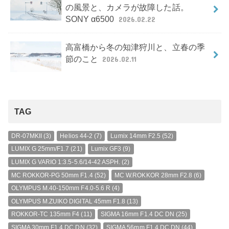
の風景と、カメラが故障した話。
SONY α6500
2026.02.22
高富橋から冬の知津狩川と、立春の季
節のこと
2026.02.11
TAG
DR-07MKII
(3)
Helios 44-2
(7)
Lumix 14mm F2.5
(52)
LUMIX G 25mm/F1.7
(21)
Lumix GF3
(9)
LUMIX G VARIO 1:3.5-5.6/14-42 ASPH.
(2)
MC ROKKOR-PG 50mm F1.4
(52)
MC W.ROKKOR 28mm F2.8
(6)
OLYMPUS M.40-150mm F4.0-5.6 R
(4)
OLYMPUS M.ZUIKO DIGITAL 45mm F1.8
(13)
ROKKOR-TC 135mm F4
(11)
SIGMA 16mm F1.4 DC DN
(25)
SIGMA 30mm F1.4 DC DN
(32)
SIGMA 56mm F1.4 DC DN
(44)