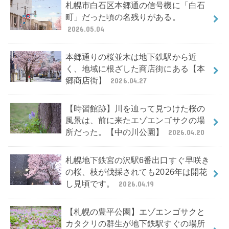
札幌市白石区本郷通の信号機に「白石
町」だった頃の名残りがある。
2026.05.04
本郷通りの桜並木は地下鉄駅から近
く、地域に根ざした商店街にある【本
郷商店街】
2026.04.27
【時習館跡】川を辿って見つけた桜の
風景は、前に来たエゾエンゴサクの場
所だった。【中の川公園】
2026.04.20
札幌地下鉄宮の沢駅6番出口すぐ早咲き
の桜、枝が伐採されても2026年は開花
し見頃です。
2026.04.19
【札幌の豊平公園】エゾエンゴサクと
カタクリの群生が地下鉄駅すぐの場所