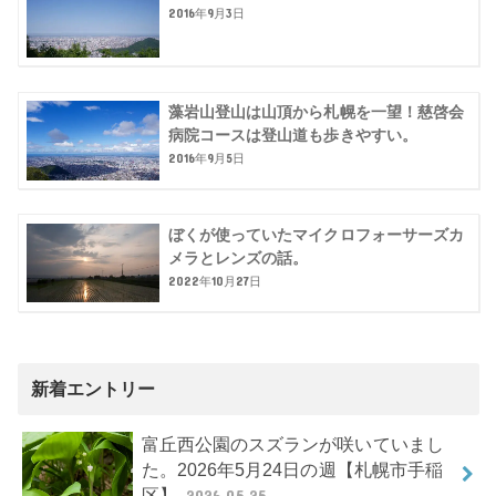
2016年9月3日
藻岩山登山は山頂から札幌を一望！慈啓会
病院コースは登山道も歩きやすい。
2016年9月5日
ぼくが使っていたマイクロフォーサーズカ
メラとレンズの話。
2022年10月27日
新着エントリー
富丘西公園のスズランが咲いていまし
た。2026年5月24日の週【札幌市手稲
区】
2026.05.25