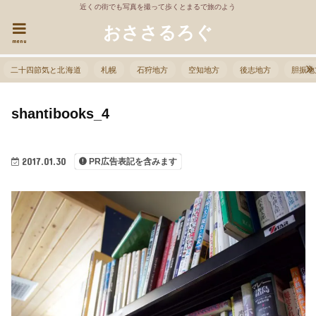
近くの街でも写真を撮って歩くとまるで旅のよう
おささるろぐ
menu
二十四節気と北海道
札幌
石狩地方
空知地方
後志地方
胆振地
shantibooks_4
2017.01.30
PR広告表記を含みます