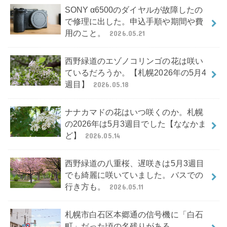
SONY α6500のダイヤルが故障したの
で修理に出した。申込手順や期間や費
用のこと。
2026.05.21
西野緑道のエゾノコリンゴの花は咲い
ているだろうか。【札幌2026年の5月4
週目】
2026.05.18
ナナカマドの花はいつ咲くのか。札幌
の2026年は5月3週目でした【ななかま
ど】
2026.05.14
西野緑道の八重桜、遅咲きは5月3週目
でも綺麗に咲いていました。バスでの
行き方も。
2026.05.11
札幌市白石区本郷通の信号機に「白石
町」だった頃の名残りがある。