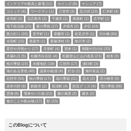
インテリアや家具と家電
(11)
カインズ
(8)
ケシュア
(7)
コミック
(4)
ワークマン
(1)
三笠市
(3)
五の沢
(13)
仁木町
(4)
余市町
(3)
北広島市
(2)
千歳市
(1)
厚真町
(1)
古平町
(1)
地下鉄沿線
(15)
夏の季節
(27)
夕張市
(2)
夕日
(43)
夜の灯り
(20)
安平町
(1)
室蘭市
(1)
岩見沢市
(1)
川や橋
(94)
当別町
(15)
恵庭市
(1)
新篠津村
(3)
旭川市
(2)
星空や月明かり
(17)
月形町
(4)
望来
(1)
朝陽や日の出
(33)
木漏れ日
(5)
札幌市白石区
(4)
札幌登山と山の道具
(23)
校舎
(3)
桜の季節
(23)
水郷地区
(18)
江別市
(17)
浦臼町
(3)
海のある景色
(40)
温泉や銭湯
(4)
灯台
(1)
無印良品
(1)
石狩市
(54)
秋の季節
(17)
花の季節
(31)
花火
(2)
苫小牧市
(5)
赤井川村
(9)
釧路市
(2)
長沼町
(4)
防災グッズ
(4)
雪の季節
(98)
雲海
(6)
電車やバス旅
(22)
霧の風景
(2)
霧氷
(2)
食のことや飲み物
(17)
駅
(23)
このBlogについて