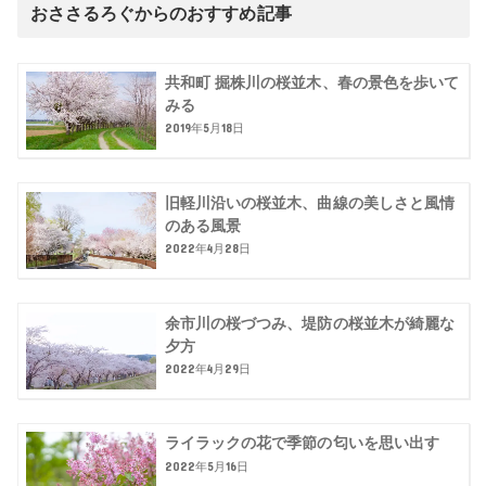
おささるろぐからのおすすめ記事
共和町 掘株川の桜並木、春の景色を歩いて
みる
2019年5月18日
旧軽川沿いの桜並木、曲線の美しさと風情
のある風景
2022年4月28日
余市川の桜づつみ、堤防の桜並木が綺麗な
夕方
2022年4月29日
ライラックの花で季節の匂いを思い出す
2022年5月16日