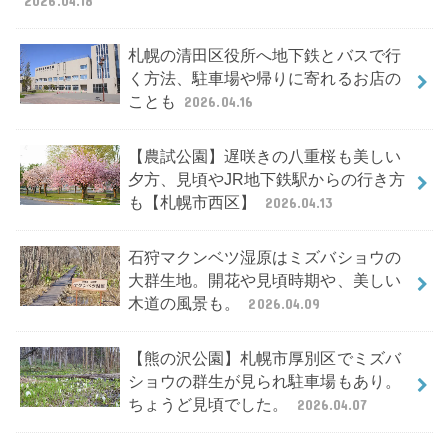
2026.04.18
札幌の清田区役所へ地下鉄とバスで行
く方法、駐車場や帰りに寄れるお店の
ことも
2026.04.16
【農試公園】遅咲きの八重桜も美しい
夕方、見頃やJR地下鉄駅からの行き方
も【札幌市西区】
2026.04.13
石狩マクンベツ湿原はミズバショウの
大群生地。開花や見頃時期や、美しい
木道の風景も。
2026.04.09
【熊の沢公園】札幌市厚別区でミズバ
ショウの群生が見られ駐車場もあり。
ちょうど見頃でした。
2026.04.07