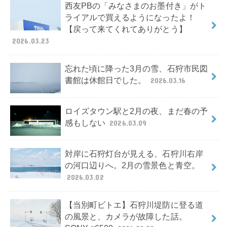
西友PBの「みなさまのお墨付き」がト
ライアルで買えるようになったよ！
【戻って来てくれてありがとう】
2026.03.23
忘れた頃に降った3月の雪、石狩市民図
書館は休館日でした。
2026.03.16
ロイズタウン駅と2月の夜、まだ春の予
感もしない
2026.03.09
対岸に石狩灯台が見える、石狩川右岸
の河口辺りへ。2月の雪景色と青空。
2026.03.02
【当別町ビトエ】石狩川堤防に登る道
の風景と、カメラが故障した話。