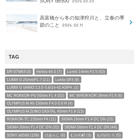
SONY α6500
2026.02.22
高富橋から冬の知津狩川と、立春の季
節のこと
2026.02.11
TAG
DR-07MKII
(3)
Helios 44-2
(7)
Lumix 14mm F2.5
(52)
LUMIX G 25mm/F1.7
(21)
Lumix GF3
(9)
LUMIX G VARIO 1:3.5-5.6/14-42 ASPH.
(2)
MC ROKKOR-PG 50mm F1.4
(52)
MC W.ROKKOR 28mm F2.8
(6)
OLYMPUS M.40-150mm F4.0-5.6 R
(4)
OLYMPUS M.ZUIKO DIGITAL 45mm F1.8
(13)
ROKKOR-TC 135mm F4
(11)
SIGMA 16mm F1.4 DC DN
(25)
SIGMA 30mm F1.4 DC DN
(32)
SIGMA 56mm F1.4 DC DN
(44)
SONY a6500
(158)
けあらし
(6)
むかわ町
(3)
ものがたり
(5)