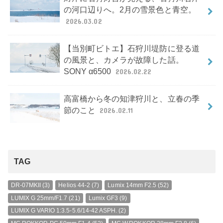
の河口辺りへ。2月の雪景色と青空。
2026.03.02
【当別町ビトエ】石狩川堤防に登る道
の風景と、カメラが故障した話。
SONY α6500
2026.02.22
高富橋から冬の知津狩川と、立春の季
節のこと
2026.02.11
TAG
DR-07MKII
(3)
Helios 44-2
(7)
Lumix 14mm F2.5
(52)
LUMIX G 25mm/F1.7
(21)
Lumix GF3
(9)
LUMIX G VARIO 1:3.5-5.6/14-42 ASPH.
(2)