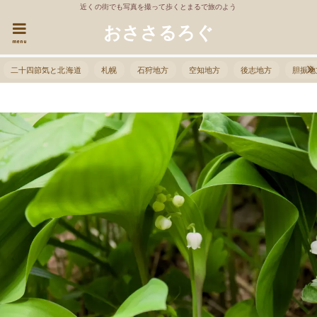
近くの街でも写真を撮って歩くとまるで旅のよう
おささるろぐ
menu
二十四節気と北海道
札幌
石狩地方
空知地方
後志地方
胆振地