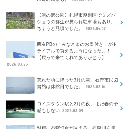
【熊の沢公園】札幌市厚別区でミズバ
ショウの群生が見られ駐車場もあり。
ちょうど見頃でした。
2026.04.07
西友PBの「みなさまのお墨付き」がト
ライアルで買えるようになったよ！
【戻って来てくれてありがとう】
2026.03.23
忘れた頃に降った3月の雪、石狩市民図
書館は休館日でした。
2026.03.16
ロイズタウン駅と2月の夜、まだ春の予
感もしない
2026.03.09
対岸に石狩灯台が見える、石狩川右岸