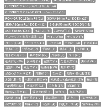
MC ROKKOR-PG 50mm F1.4
(52)
MC W.ROKKOR 28mm F2.8
(6)
OLYMPUS M.40-150mm F4.0-5.6 R
(4)
OLYMPUS M.ZUIKO DIGITAL 45mm F1.8
(13)
ROKKOR-TC 135mm F4
(11)
SIGMA 16mm F1.4 DC DN
(25)
SIGMA 30mm F1.4 DC DN
(32)
SIGMA 56mm F1.4 DC DN
(44)
SONY a6500
(158)
けあらし
(6)
むかわ町
(3)
ものがたり
(5)
インテリアや家具と家電
(11)
カインズ
(8)
ケシュア
(7)
コミック
(4)
ワークマン
(1)
三笠市
(3)
五の沢
(13)
仁木町
(4)
余市町
(3)
北広島市
(2)
千歳市
(1)
厚真町
(1)
古平町
(1)
地下鉄沿線
(15)
夏の季節
(27)
夕張市
(2)
夕日
(43)
夜の灯り
(20)
安平町
(1)
室蘭市
(1)
岩見沢市
(1)
川や橋
(94)
当別町
(15)
恵庭市
(1)
新篠津村
(3)
旭川市
(2)
星空や月明かり
(17)
月形町
(4)
望来
(1)
朝陽や日の出
(33)
木漏れ日
(5)
札幌市白石区
(4)
札幌登山と山の道具
(23)
校舎
(3)
桜の季節
(23)
水郷地区
(18)
江別市
(17)
浦臼町
(3)
海のある景色
(40)
温泉や銭湯
(4)
灯台
(1)
無印良品
(1)
石狩市
(54)
秋の季節
(17)
花の季節
(31)
花火
(2)
苫小牧市
(5)
赤井川村
(9)
釧路市
(2)
長沼町
(4)
防災グッズ
(4)
雪の季節
(98)