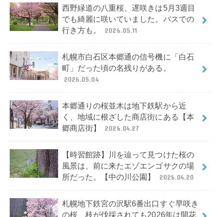
西野緑道の八重桜、遅咲きは5月3週目
でも綺麗に咲いていました。バスでの
行き方も。
2026.05.11
札幌市白石区本郷通の信号機に「白石
町」だった頃の名残りがある。
2026.05.04
本郷通りの桜並木は地下鉄駅から近
く、地域に根ざした商店街にある【本
郷商店街】
2026.04.27
【時習館跡】川を辿って見つけた桜の
風景は、前に来たエゾエンゴサクの場
所だった。【中の川公園】
2026.04.20
札幌地下鉄宮の沢駅6番出口すぐ早咲き
の桜、枝が伐採されても2026年は開花