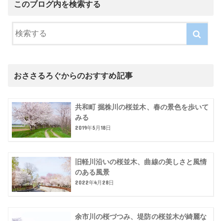
このブログ内を検索する
おささるろぐからのおすすめ記事
共和町 掘株川の桜並木、春の景色を歩いて
みる
2019年5月18日
旧軽川沿いの桜並木、曲線の美しさと風情
のある風景
2022年4月28日
余市川の桜づつみ、堤防の桜並木が綺麗な