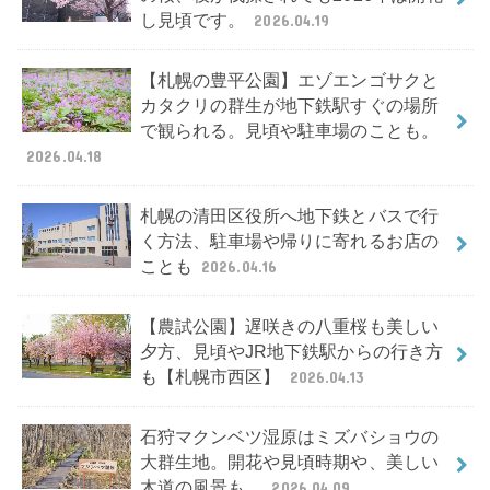
し見頃です。
2026.04.19
【札幌の豊平公園】エゾエンゴサクと
カタクリの群生が地下鉄駅すぐの場所
で観られる。見頃や駐車場のことも。
2026.04.18
札幌の清田区役所へ地下鉄とバスで行
く方法、駐車場や帰りに寄れるお店の
ことも
2026.04.16
【農試公園】遅咲きの八重桜も美しい
夕方、見頃やJR地下鉄駅からの行き方
も【札幌市西区】
2026.04.13
石狩マクンベツ湿原はミズバショウの
大群生地。開花や見頃時期や、美しい
木道の風景も。
2026.04.09