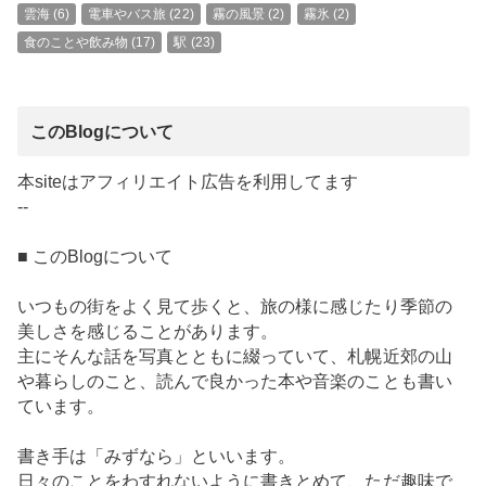
雲海
(6)
電車やバス旅
(22)
霧の風景
(2)
霧氷
(2)
食のことや飲み物
(17)
駅
(23)
このBlogについて
本siteはアフィリエイト広告を利用してます
--
■ このBlogについて
いつもの街をよく見て歩くと、旅の様に感じたり季節の
美しさを感じることがあります。
主にそんな話を写真とともに綴っていて、札幌近郊の山
や暮らしのこと、読んで良かった本や音楽のことも書い
ています。
書き手は「みずなら」といいます。
日々のことをわすれないように書きとめて、ただ趣味で